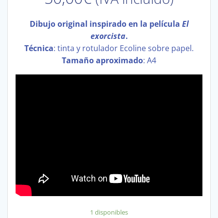
Dibujo original inspirado en la película
El
exorcista
.
Técnica
: tinta y rotulador Ecoline sobre papel.
Tamaño aproximado
: A4
1 disponibles