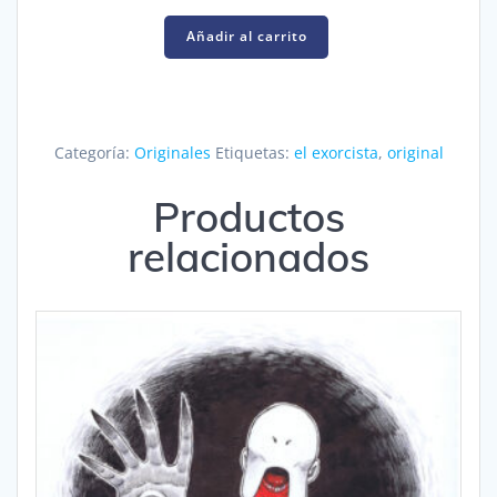
El
Añadir al carrito
exorcista
cantidad
Categoría:
Originales
Etiquetas:
el exorcista
,
original
Productos
relacionados