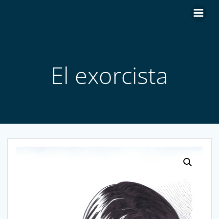
Saltar
al
contenido
El exorcista