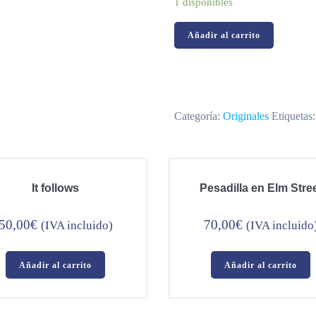
1 disponibles
Saw
Añadir al carrito
cantidad
Categoría:
Originales
Etiquetas
It follows
Pesadilla en Elm Stre
50,00
€
70,00
€
(IVA incluido)
(IVA incluido
Añadir al carrito
Añadir al carrito