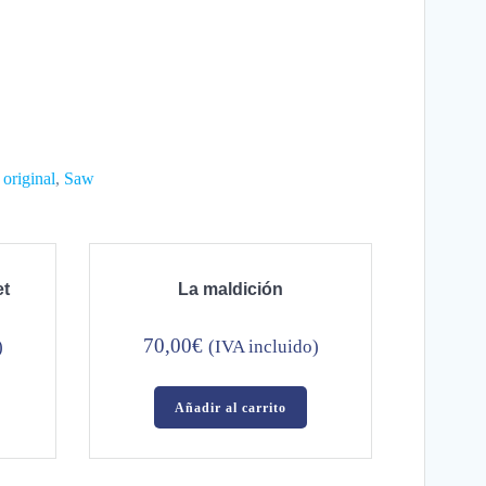
:
original
,
Saw
et
La maldición
70,00
€
)
(IVA incluido)
Añadir al carrito