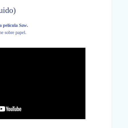
uido)
a película
Saw
.
ine sobre papel.