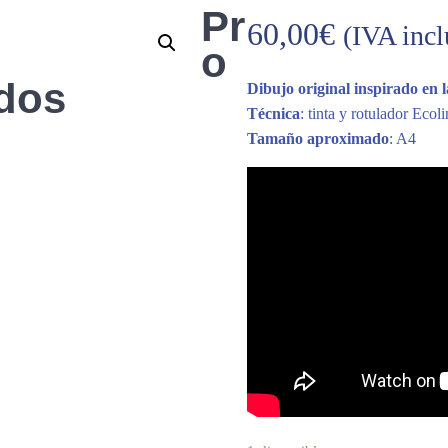
Pr
60,00
€
(IVA incl
o
ados
Dibujo original inspirado en l
Técnica
: tinta y rotulador Ecol
Tamaño aproximado
: A4