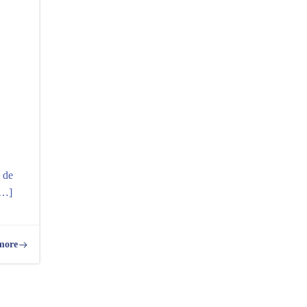
 de
[…]
more