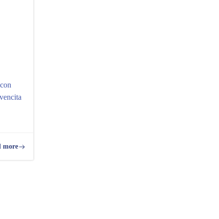
 con
ovencita
 more