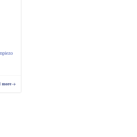
empiezo
 more