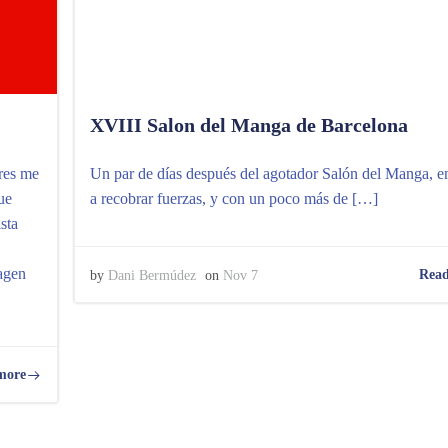
XVIII Salon del Manga de Barcelona
res me
Un par de días después del agotador Salón del Manga, 
ue
a recobrar fuerzas, y con un poco más de […]
sta
magen
Read
by
Dani Bermúdez
on
Nov 7
more